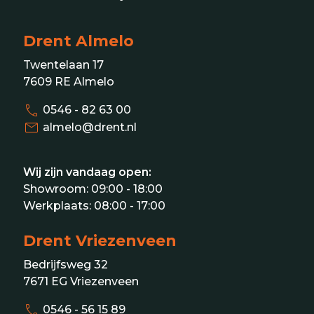
Drent Almelo
Twentelaan 17
7609 RE Almelo
call
0546 - 82 63 00
mail
almelo@drent.nl
Wij zijn vandaag open:
Showroom:
09:00 - 18:00
Werkplaats:
08:00 - 17:00
Drent Vriezenveen
Bedrijfsweg 32
7671 EG Vriezenveen
call
0546 - 56 15 89