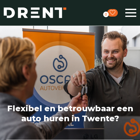
favorite
0
Flexibel en betrouwbaar een
auto huren in Twente?